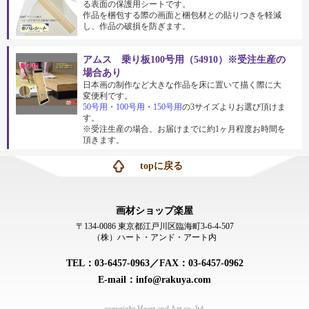
る表面の保護用シートです。
作品を梱包する際の画面と梱包材との貼りつきを軽減
し、作品の破損を防ぎます。
アムス 乗り板100号用（54910）※受注生産の
場合あり
日本画の制作など大きな作品を床に置いて描く際に大
変便利です。
50号用
・
100号用
・
150号用
の3サイズよりお選び頂けま
す。
※受注生産の場合、お届けまでに約1ヶ月程度お時間を
頂きます。
topに戻る
画材ショップ楽屋
〒134-0086 東京都江戸川区臨海町3-6-4-507
（株）ハート・アンド・アート内
TEL：03-6457-0963／FAX：03-6457-0962
E-mail：info@rakuya.com