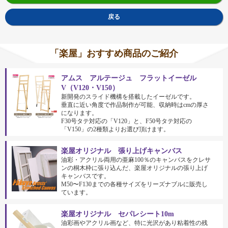
戻る
「楽屋」おすすめ商品のご紹介
アムス アルテージュ フラットイーゼル
V（V120・V150）
新開発のスライド機構を搭載したイーゼルです。
垂直に近い角度で作品制作が可能、収納時はcmの厚さ
になります。
F30号タテ対応の「V120」と、F50号タテ対応の
「V150」の2種類よりお選び頂けます。
楽屋オリジナル 張り上げキャンバス
油彩・アクリル両用の亜麻100％のキャンバスをクレサ
ンの桐木枠に張り込んだ、楽屋オリジナルの張り上げ
キャンバスです。
M50〜F130までの各種サイズをリーズナブルに販売し
ています。
楽屋オリジナル セパレシート10m
油彩画やアクリル画など、特に光沢があり粘着性の残