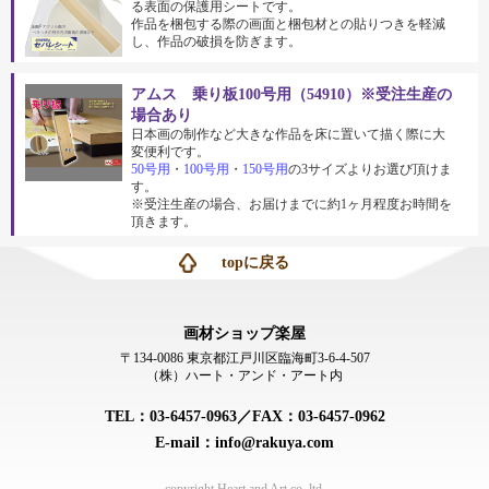
る表面の保護用シートです。
作品を梱包する際の画面と梱包材との貼りつきを軽減
し、作品の破損を防ぎます。
アムス 乗り板100号用（54910）※受注生産の
場合あり
日本画の制作など大きな作品を床に置いて描く際に大
変便利です。
50号用
・
100号用
・
150号用
の3サイズよりお選び頂けま
す。
※受注生産の場合、お届けまでに約1ヶ月程度お時間を
頂きます。
topに戻る
画材ショップ楽屋
〒134-0086 東京都江戸川区臨海町3-6-4-507
（株）ハート・アンド・アート内
TEL：03-6457-0963／FAX：03-6457-0962
E-mail：info@rakuya.com