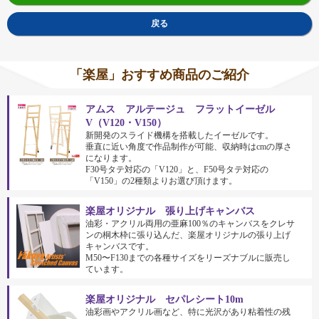
戻る
「楽屋」おすすめ商品のご紹介
アムス アルテージュ フラットイーゼル
V（V120・V150）
新開発のスライド機構を搭載したイーゼルです。
垂直に近い角度で作品制作が可能、収納時はcmの厚さ
になります。
F30号タテ対応の「V120」と、F50号タテ対応の
「V150」の2種類よりお選び頂けます。
楽屋オリジナル 張り上げキャンバス
油彩・アクリル両用の亜麻100％のキャンバスをクレサ
ンの桐木枠に張り込んだ、楽屋オリジナルの張り上げ
キャンバスです。
M50〜F130までの各種サイズをリーズナブルに販売し
ています。
楽屋オリジナル セパレシート10m
油彩画やアクリル画など、特に光沢があり粘着性の残