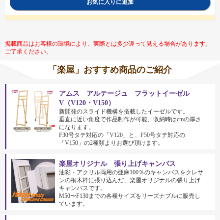
お気に入りに追加
掲載商品はお客様の環境により、実際とは多少違って見える場合があります。
ご了承ください。
「楽屋」おすすめ商品のご紹介
アムス アルテージュ フラットイーゼル
V（V120・V150）
新開発のスライド機構を搭載したイーゼルです。
垂直に近い角度で作品制作が可能、収納時はcmの厚さ
になります。
F30号タテ対応の「V120」と、F50号タテ対応の
「V150」の2種類よりお選び頂けます。
楽屋オリジナル 張り上げキャンバス
油彩・アクリル両用の亜麻100％のキャンバスをクレサ
ンの桐木枠に張り込んだ、楽屋オリジナルの張り上げ
キャンバスです。
M50〜F130までの各種サイズをリーズナブルに販売し
ています。