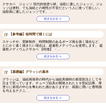
クサカベ ジェッソ 現代的地塗り材。油彩に適したジェッソ。ジェ
ッソは便利、でも油絵との相性が不安だという人に使って欲しい。
油彩画に適したジェッソです。 …
続きをみる ≫
【参考編】短時間で描くには
スケッチや、受験制作、時間制限のあるポーズ画を描く場合など、
とにかく速く描きたい場合は、超速乾メディウムを使用します。 超
速乾メディウムクサカベ 【特徴】 ・…
続きをみる ≫
【基礎編】グラッシの基本
グラッシは、油絵画発祥の時代から油絵具独特の表現技法として今
日まで至っています。チューブ絵具が開発された１９世紀以降、厚
塗りに表現の中心を奪われた感がありますが、画面に潤いと透明感
を与えるテクニ…
続きをみる ≫