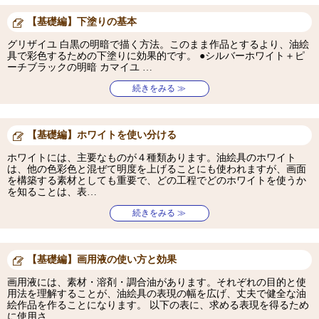
【基礎編】下塗りの基本
グリザイユ 白黒の明暗で描く方法。このまま作品とするより、油絵
具で彩色するための下塗りに効果的です。 ●シルバーホワイト＋ピ
ーチブラックの明暗 カマイユ …
続きをみる ≫
【基礎編】ホワイトを使い分ける
ホワイトには、主要なものが４種類あります。油絵具のホワイト
は、他の色彩色と混ぜて明度を上げることにも使われますが、画面
を構築する素材としても重要で、どの工程でどのホワイトを使うか
を知ることは、表…
続きをみる ≫
【基礎編】画用液の使い方と効果
画用液には、素材・溶剤・調合油があります。それぞれの目的と使
用法を理解することが、油絵具の表現の幅を広げ、丈夫で健全な油
絵作品を作ることになります。 以下の表に、求める表現を得るため
に使用さ…