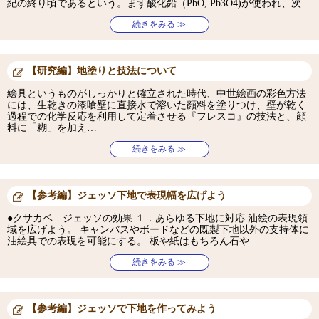
紀の終り頃であるという。まず酸化鉛（PbO, Pb3O4)が使われ、次…
続きをみる ≫
【研究編】地塗りと技法について
絵具というものがしっかりと確立された時代、中世絵画の彩色方法
には、生乾きの漆喰壁に直接水で溶いた顔料を塗りつけ、壁が乾く
過程での化学反応を利用して定着させる『フレスコ』の技法と、顔
料に「糊」を加え…
続きをみる ≫
【参考編】ジェッソ下地で表現幅を広げよう
●クサカベ ジェッソの効果 １．あらゆる下地に対応 油絵の表現領
域を広げよう。 キャンバスやボードなどの既製下地以外の支持体に
油絵具での表現を可能にする。 板や紙はもちろん石や…
続きをみる ≫
【参考編】ジェッソで下地を作ってみよう