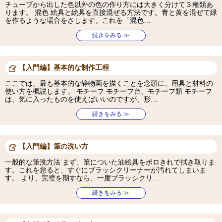
チューブから出した色以外の色の作り方には大きく分けて３種類あ
ります。 混色 絵具と絵具を直接混ぜる方法です。青と黄を混ぜて緑
を作るような場合をさします。これを「混色…
続きをみる ≫
【入門編】基本的な制作工程
ここでは、最も基本的な静物画を描くことを念頭に、用具と材料の
使い方を概説します。 モチーフ モチーフ台、モチーフ類 モチーフ
は、気に入ったものを使えばいいのですが、形…
続きをみる ≫
【入門編】筆の洗い方
一般的な筆洗方法 まず、筆についた油絵具をボロきれで拭き取りま
す。これを怠ると、すぐにブラッシクリーナーが汚れてしまいま
す。 より、完璧を期すなら、一度ブラッシクリ…
続きをみる ≫