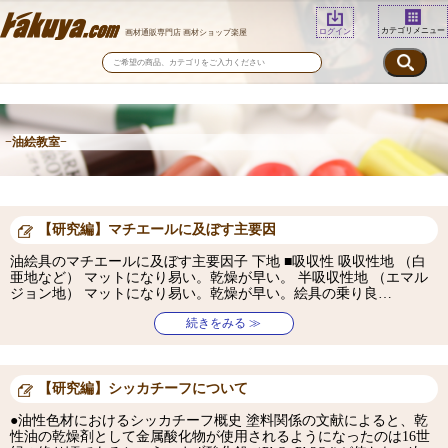
カテゴリメニュー
ログイン
画材通販専門店 画材ショップ楽屋
−油絵教室−
【研究編】マチエールに及ぼす主要因
油絵具のマチエールに及ぼす主要因子 下地 ■吸収性 吸収性地 （白
亜地など） マットになり易い。乾燥が早い。 半吸収性地 （エマル
ジョン地） マットになり易い。乾燥が早い。絵具の乗り良…
続きをみる ≫
【研究編】シッカチーフについて
●油性色材におけるシッカチーフ概史 塗料関係の文献によると、乾
性油の乾燥剤として金属酸化物が使用されるようになったのは16世