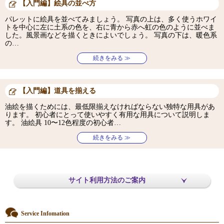
【入門編】絵具の並べ方
パレットに絵具を並べてみましょう。 写真の上は、多く使うホワイ
トを中心に左に土系の色を、右に青から赤へ虹の色のように並べま
した。風景画などを描くときによいでしょう。 写真の下は、暖色系
の…
続きをみる ≫
【入門編】道具を揃える
油絵を描くためには、最低限揃えなければならない独特な用具があ
ります。 初心者にとって使いやすく有用な用具について説明しま
す。 油絵具 10〜12色程度の初心者…
続きをみる ≫
サイト利用方法のご案内
Service Infomation