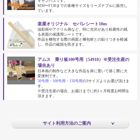
キャンバスです。
M50〜F130までの各種サイズをリーズナブルに販売し
ています。
楽屋オリジナル セパレシート10m
油彩画やアクリル画など、特に光沢があり粘着性の残
る表面の保護用シートです。
作品を梱包する際の画面と梱包材との貼りつきを軽減
し、作品の破損を防ぎます。
アムス 乗り板100号用（54910）※受注生産の
場合あり
日本画の制作など大きな作品を床に置いて描く際に大
変便利です。
50号用
・
100号用
・
150号用
の3サイズよりお選び頂けま
す。
※受注生産の場合、お届けまでに約1ヶ月程度お時間を
頂きます。
サイト利用方法のご案内