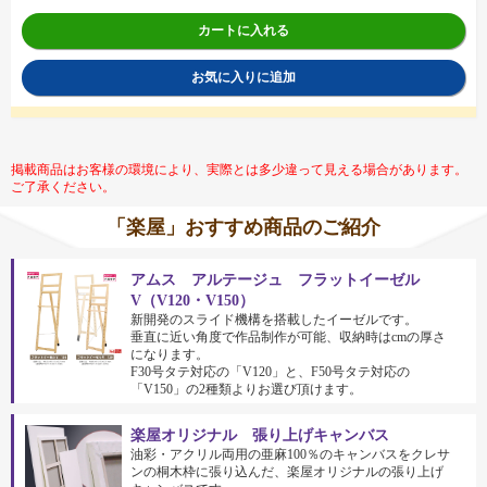
カートに入れる
お気に入りに追加
掲載商品はお客様の環境により、実際とは多少違って見える場合があります。
ご了承ください。
「楽屋」おすすめ商品のご紹介
アムス アルテージュ フラットイーゼル
V（V120・V150）
新開発のスライド機構を搭載したイーゼルです。
垂直に近い角度で作品制作が可能、収納時はcmの厚さ
になります。
F30号タテ対応の「V120」と、F50号タテ対応の
「V150」の2種類よりお選び頂けます。
楽屋オリジナル 張り上げキャンバス
油彩・アクリル両用の亜麻100％のキャンバスをクレサ
ンの桐木枠に張り込んだ、楽屋オリジナルの張り上げ