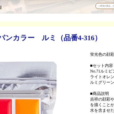
屋
ンカラー ルミ（品番4-316）
蛍光色の顔彩
■セット内容
No.71ルミ
ライトオレン
ルミグリー
■商品説明
吉祥の顔彩や
を描くこと
水を含ませ