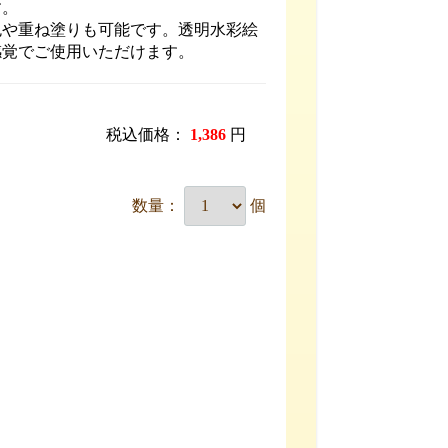
す。
色や重ね塗りも可能です。透明水彩絵
感覚でご使用いただけます。
税込価格：
1,386
円
数量：
個