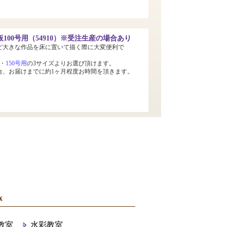
100号用（54910）※受注生産の場合あり
ど大きな作品を床に置いて描く際に大変便利で
・
150号用
の3サイズよりお選び頂けます。
合、お届けまでに約1ヶ月程度お時間を頂きます。
x
教室
水彩教室