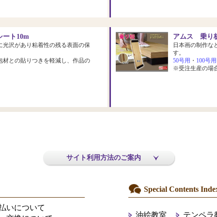
ート10m
アムス 乗り板
に光沢があり粘着性の残る表面の保
日本画の制作な
す。
包材との貼りつきを軽減し、作品の
50号用
・
100号用
※受注生産の場
サイト利用方法のご案内
Special Contents Inde
払いについて
油絵教室
テンペラ