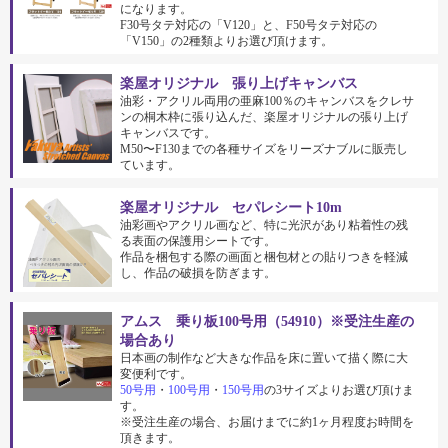
になります。
F30号タテ対応の「V120」と、F50号タテ対応の
「V150」の2種類よりお選び頂けます。
楽屋オリジナル 張り上げキャンバス
油彩・アクリル両用の亜麻100％のキャンバスをクレサ
ンの桐木枠に張り込んだ、楽屋オリジナルの張り上げ
キャンバスです。
M50〜F130までの各種サイズをリーズナブルに販売し
ています。
楽屋オリジナル セパレシート10m
油彩画やアクリル画など、特に光沢があり粘着性の残
る表面の保護用シートです。
作品を梱包する際の画面と梱包材との貼りつきを軽減
し、作品の破損を防ぎます。
アムス 乗り板100号用（54910）※受注生産の
場合あり
日本画の制作など大きな作品を床に置いて描く際に大
変便利です。
50号用
・
100号用
・
150号用
の3サイズよりお選び頂けま
す。
※受注生産の場合、お届けまでに約1ヶ月程度お時間を
頂きます。