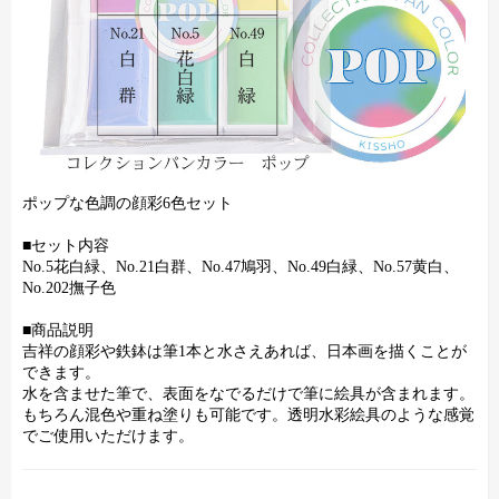
ポップな色調の顔彩6色セット
■セット内容
No.5花白緑、No.21白群、No.47鳩羽、No.49白緑、No.57黄白、
No.202撫子色
■商品説明
吉祥の顔彩や鉄鉢は筆1本と水さえあれば、日本画を描くことが
できます。
水を含ませた筆で、表面をなでるだけで筆に絵具が含まれます。
もちろん混色や重ね塗りも可能です。透明水彩絵具のような感覚
でご使用いただけます。