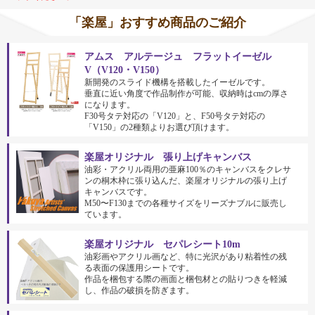
「楽屋」おすすめ商品のご紹介
アムス アルテージュ フラットイーゼル
V（V120・V150）
新開発のスライド機構を搭載したイーゼルです。
垂直に近い角度で作品制作が可能、収納時はcmの厚さ
になります。
F30号タテ対応の「V120」と、F50号タテ対応の
「V150」の2種類よりお選び頂けます。
楽屋オリジナル 張り上げキャンバス
油彩・アクリル両用の亜麻100％のキャンバスをクレサ
ンの桐木枠に張り込んだ、楽屋オリジナルの張り上げ
キャンバスです。
M50〜F130までの各種サイズをリーズナブルに販売し
ています。
楽屋オリジナル セパレシート10m
油彩画やアクリル画など、特に光沢があり粘着性の残
る表面の保護用シートです。
作品を梱包する際の画面と梱包材との貼りつきを軽減
し、作品の破損を防ぎます。