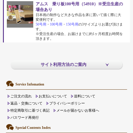
アムス 乗り板100号用（54910）※受注生産の
場合あり
日本画の制作など大きな作品を床に置いて描く際に大
変便利です。
50号用
・
100号用
・
150号用
の3サイズよりお選び頂けま
す。
※受注生産の場合、お届けまでに約1ヶ月程度お時間を
頂きます。
サイト利用方法のご案内
Service Infomation
ご注文の流れ
お支払いについて
送料について
返品・交換について
プライバシーポリシー
特定商取引に基づく表記
メールが届かないお客様へ
パスワード再発行
Special Contents Index