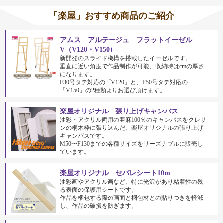
「楽屋」おすすめ商品のご紹介
アムス アルテージュ フラットイーゼル
V（V120・V150）
新開発のスライド機構を搭載したイーゼルです。
垂直に近い角度で作品制作が可能、収納時はcmの厚さ
になります。
F30号タテ対応の「V120」と、F50号タテ対応の
「V150」の2種類よりお選び頂けます。
楽屋オリジナル 張り上げキャンバス
油彩・アクリル両用の亜麻100％のキャンバスをクレサ
ンの桐木枠に張り込んだ、楽屋オリジナルの張り上げ
キャンバスです。
M50〜F130までの各種サイズをリーズナブルに販売し
ています。
楽屋オリジナル セパレシート10m
油彩画やアクリル画など、特に光沢があり粘着性の残
る表面の保護用シートです。
作品を梱包する際の画面と梱包材との貼りつきを軽減
し、作品の破損を防ぎます。