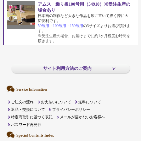
アムス 乗り板100号用（54910）※受注生産の
場合あり
日本画の制作など大きな作品を床に置いて描く際に大
変便利です。
50号用
・
100号用
・
150号用
の3サイズよりお選び頂けま
す。
※受注生産の場合、お届けまでに約1ヶ月程度お時間を
頂きます。
サイト利用方法のご案内
Service Infomation
ご注文の流れ
お支払いについて
送料について
返品・交換について
プライバシーポリシー
特定商取引に基づく表記
メールが届かないお客様へ
パスワード再発行
Special Contents Index