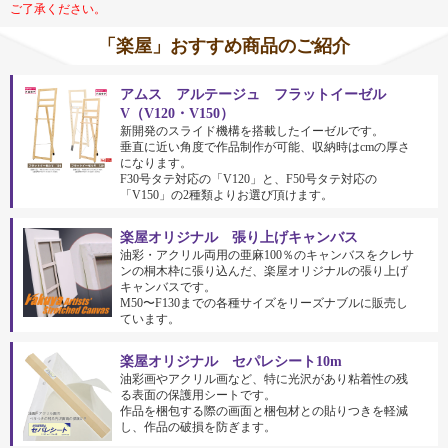
ご了承ください。
「楽屋」おすすめ商品のご紹介
アムス アルテージュ フラットイーゼル
V（V120・V150）
新開発のスライド機構を搭載したイーゼルです。
垂直に近い角度で作品制作が可能、収納時はcmの厚さ
になります。
F30号タテ対応の「V120」と、F50号タテ対応の
「V150」の2種類よりお選び頂けます。
楽屋オリジナル 張り上げキャンバス
油彩・アクリル両用の亜麻100％のキャンバスをクレサ
ンの桐木枠に張り込んだ、楽屋オリジナルの張り上げ
キャンバスです。
M50〜F130までの各種サイズをリーズナブルに販売し
ています。
楽屋オリジナル セパレシート10m
油彩画やアクリル画など、特に光沢があり粘着性の残
る表面の保護用シートです。
作品を梱包する際の画面と梱包材との貼りつきを軽減
し、作品の破損を防ぎます。