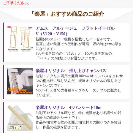
ご了承ください。
「楽屋」おすすめ商品のご紹介
アムス アルテージュ フラットイーゼル
V（V120・V150）
新開発のスライド機構を搭載したイーゼルです。
垂直に近い角度で作品制作が可能、収納時はcmの厚さ
になります。
F30号タテ対応の「V120」と、F50号タテ対応の
「V150」の2種類よりお選び頂けます。
楽屋オリジナル 張り上げキャンバス
油彩・アクリル両用の亜麻100％のキャンバスをクレサ
ンの桐木枠に張り込んだ、楽屋オリジナルの張り上げ
キャンバスです。
M50〜F130までの各種サイズをリーズナブルに販売し
ています。
楽屋オリジナル セパレシート10m
油彩画やアクリル画など、特に光沢があり粘着性の残
る表面の保護用シートです。
作品を梱包する際の画面と梱包材との貼りつきを軽減
し、作品の破損を防ぎます。