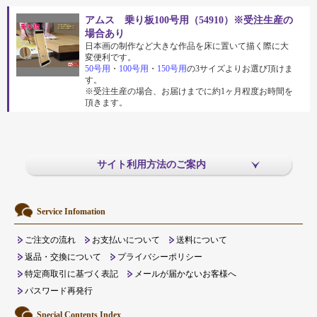
アムス 乗り板100号用（54910）※受注生産の
場合あり
日本画の制作など大きな作品を床に置いて描く際に大
変便利です。
50号用
・
100号用
・
150号用
の3サイズよりお選び頂けま
す。
※受注生産の場合、お届けまでに約1ヶ月程度お時間を
頂きます。
サイト利用方法のご案内
Service Infomation
ご注文の流れ
お支払いについて
送料について
返品・交換について
プライバシーポリシー
特定商取引に基づく表記
メールが届かないお客様へ
パスワード再発行
Special Contents Index