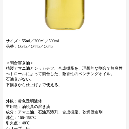
サイズ：55ml／200ml／500ml
品番：O545／O445／O345
＜調合溶き油＞
精製アマニ油とシッカチフ、合成樹脂を、理想的な割合で無臭性
ぺトロールによって調合した、微香性のペンチングオイル。
石油臭がない。
下描きから仕上げまで使える。
外観：黄色透明液体
主用途：油絵具の溶き油
成分：アマニ油、石油系溶剤、合成樹脂、乾燥促進剤
沸点：166~190℃
引火点：48℃
シリーズ：B2