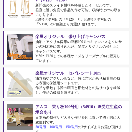
V（V120・V150）
新開発のスライド機構を搭載したイーゼルです。
垂直に近い角度で作品制作が可能、収納時はcmの厚さ
になります。
F30号タテ対応の「V120」と、F50号タテ対応の
「V150」の2種類よりお選び頂けます。
楽屋オリジナル 張り上げキャンバス
油彩・アクリル両用の亜麻100％のキャンバスをクレサ
ンの桐木枠に張り込んだ、楽屋オリジナルの張り上げ
キャンバスです。
M50〜F130までの各種サイズをリーズナブルに販売し
ています。
楽屋オリジナル セパレシート10m
油彩画やアクリル画など、特に光沢があり粘着性の残
る表面の保護用シートです。
作品を梱包する際の画面と梱包材との貼りつきを軽減
し、作品の破損を防ぎます。
アムス 乗り板100号用（54910）※受注生産の
場合あり
日本画の制作など大きな作品を床に置いて描く際に大
変便利です。
50号用
・
100号用
・
150号用
の3サイズよりお選び頂けま
す。