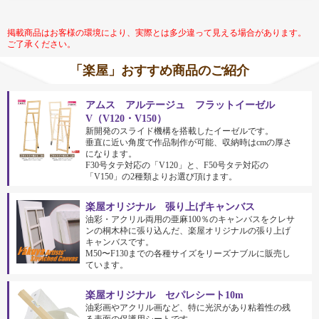
掲載商品はお客様の環境により、実際とは多少違って見える場合があります。
ご了承ください。
「楽屋」おすすめ商品のご紹介
アムス アルテージュ フラットイーゼル
V（V120・V150）
新開発のスライド機構を搭載したイーゼルです。
垂直に近い角度で作品制作が可能、収納時はcmの厚さ
になります。
F30号タテ対応の「V120」と、F50号タテ対応の
「V150」の2種類よりお選び頂けます。
楽屋オリジナル 張り上げキャンバス
油彩・アクリル両用の亜麻100％のキャンバスをクレサ
ンの桐木枠に張り込んだ、楽屋オリジナルの張り上げ
キャンバスです。
M50〜F130までの各種サイズをリーズナブルに販売し
ています。
楽屋オリジナル セパレシート10m
油彩画やアクリル画など、特に光沢があり粘着性の残
る表面の保護用シートです。