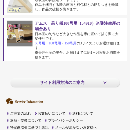
作品を梱包する際の画面と梱包材との貼りつきを軽減
し、作品の破損を防ぎます。
アムス 乗り板100号用（54910）※受注生産の
場合あり
日本画の制作など大きな作品を床に置いて描く際に大
変便利です。
50号用
・
100号用
・
150号用
の3サイズよりお選び頂けま
す。
※受注生産の場合、お届けまでに約1ヶ月程度お時間を
頂きます。
サイト利用方法のご案内
Service Infomation
ご注文の流れ
お支払いについて
送料について
返品・交換について
プライバシーポリシー
特定商取引に基づく表記
メールが届かないお客様へ