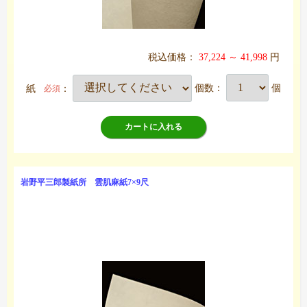
税込価格：
37,224 ～ 41,998
円
紙
：
個数：
個
必須
カートに入れる
岩野平三郎製紙所 雲肌麻紙7×9尺