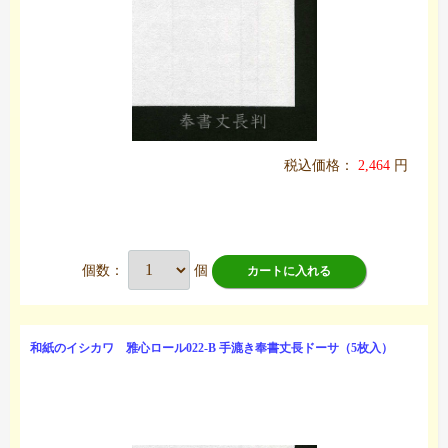
税込価格：
2,464
円
個数：
個
カートに入れる
和紙のイシカワ 雅心ロール022-B 手漉き奉書丈長ドーサ（5枚入）