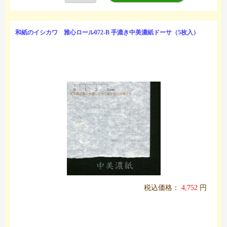
和紙のイシカワ 雅心ロール072-B 手漉き中美濃紙ドーサ（5枚入）
税込価格：
4,752
円