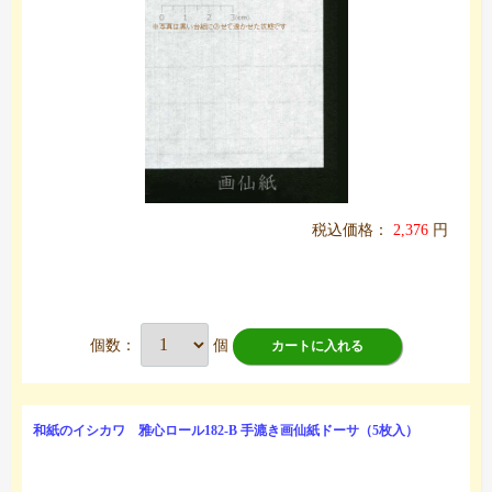
税込価格：
2,376
円
個数：
個
カートに入れる
和紙のイシカワ 雅心ロール182-B 手漉き画仙紙ドーサ（5枚入）