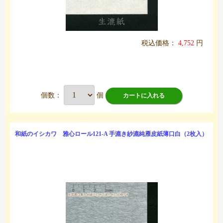
税込価格：
4,752
円
個数：
個
カートに入れる
和紙のイシカワ 雅心ロール121-A 手漉き紗漉純雁皮紙薄口白（2枚入）