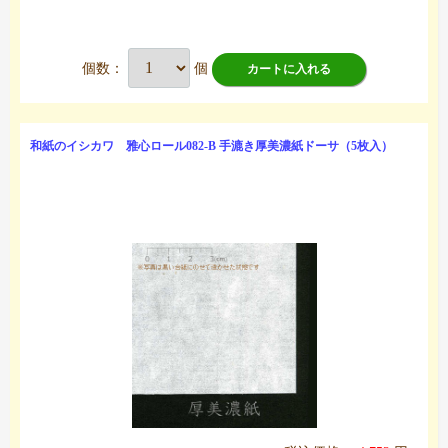
個数：
個
カートに入れる
和紙のイシカワ 雅心ロール082-B 手漉き厚美濃紙ドーサ（5枚入）