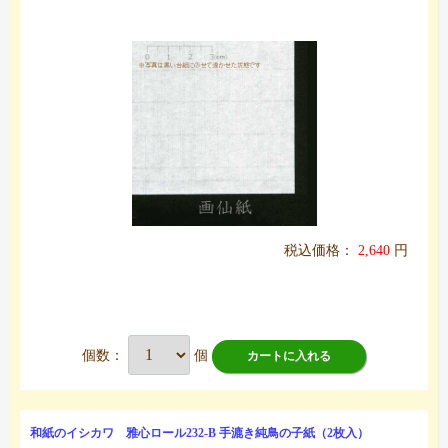
税込価格：
2,640
円
個数：
個
カートに入れる
和紙のイシカワ 雅心ロール232-B 手漉き純鳥の子紙（2枚入）