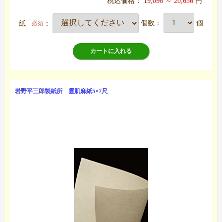
税込価格：
19,096 ～ 20,636
円
紙
：
個数：
個
必須
カートに入れる
岩野平三郎製紙所 雲肌麻紙5×7尺