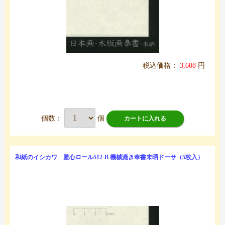
税込価格：
3,608
円
個数：
個
カートに入れる
和紙のイシカワ 雅心ロール512-B 機械漉き奉書未晒ドーサ（5枚入）