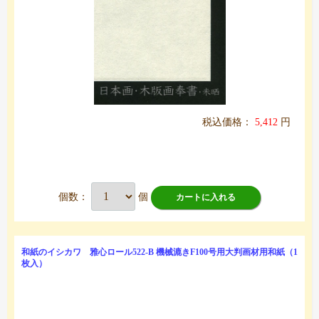
税込価格：
5,412
円
個数：
個
カートに入れる
和紙のイシカワ 雅心ロール522-B 機械漉きF100号用大判画材用和紙（1
枚入）