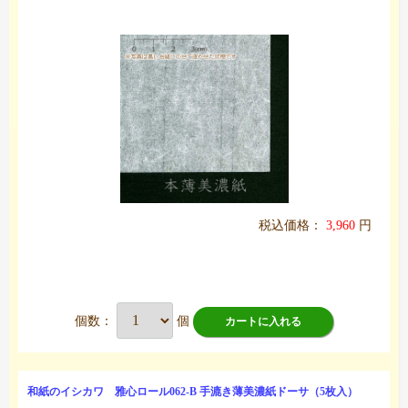
税込価格：
3,960
円
個数：
個
カートに入れる
和紙のイシカワ 雅心ロール062-B 手漉き薄美濃紙ドーサ（5枚入）