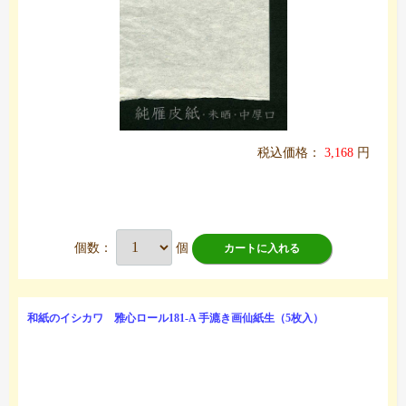
税込価格：
3,168
円
個数：
個
カートに入れる
和紙のイシカワ 雅心ロール181-A 手漉き画仙紙生（5枚入）