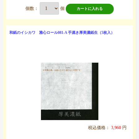
個数：
個
カートに入れる
和紙のイシカワ 雅心ロール081-A 手漉き厚美濃紙生（5枚入）
税込価格：
3,960
円