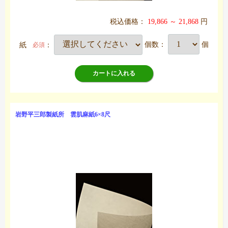
税込価格：
19,866 ～ 21,868
円
紙
：
個数：
個
必須
カートに入れる
岩野平三郎製紙所 雲肌麻紙6×8尺