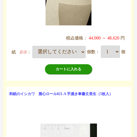
税込価格：
44,000 ～ 48,620
円
紙
：
個数：
個
必須
カートに入れる
和紙のイシカワ 雅心ロール021-A 手漉き奉書丈長生（5枚入）