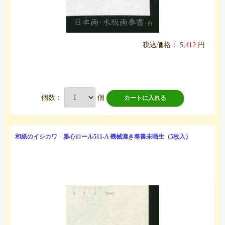
税込価格：
5,412
円
個数：
個
カートに入れる
和紙のイシカワ 雅心ロール511-A 機械漉き奉書未晒生（5枚入）