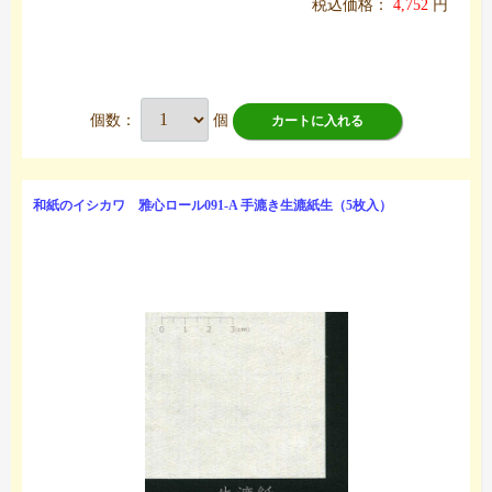
税込価格：
4,752
円
個数：
個
カートに入れる
和紙のイシカワ 雅心ロール091-A 手漉き生漉紙生（5枚入）