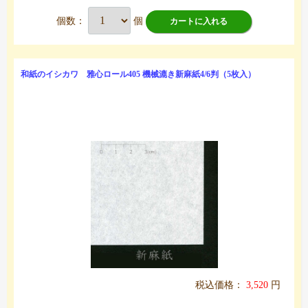
個数：
個
カートに入れる
和紙のイシカワ 雅心ロール405 機械漉き新麻紙4/6判（5枚入）
税込価格：
3,520
円