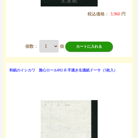
税込価格：
3,960
円
個数：
個
カートに入れる
和紙のイシカワ 雅心ロール092-B 手漉き生漉紙ドーサ（5枚入）