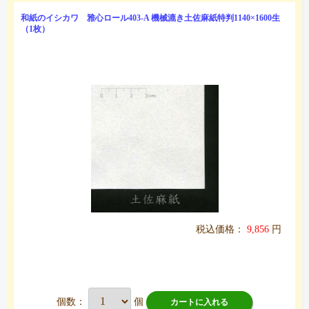
和紙のイシカワ 雅心ロール403-A 機械漉き土佐麻紙特判1140×1600生
（1枚）
税込価格：
9,856
円
個数：
個
カートに入れる