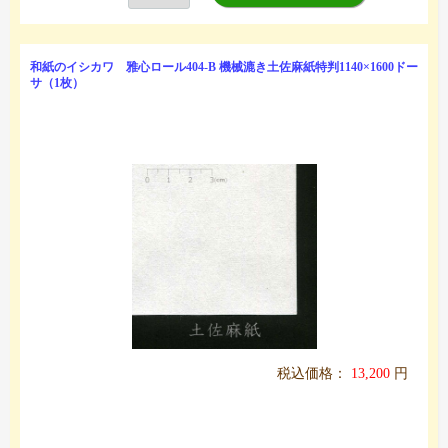
和紙のイシカワ 雅心ロール404-B 機械漉き土佐麻紙特判1140×1600ドー
サ（1枚）
税込価格：
13,200
円