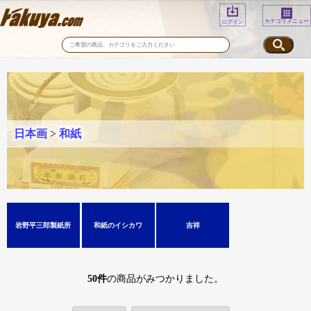
カテゴリメニュー
ログイン
日本画
>
和紙
岩野平三郎製紙所
和紙のイシカワ
吉祥
50
件
の商品がみつかりました。