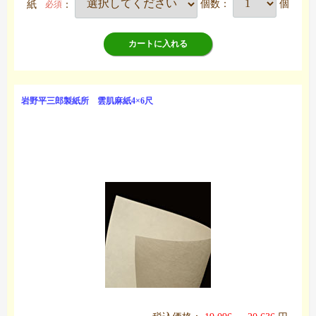
紙
：
個数：
個
必須
カートに入れる
岩野平三郎製紙所 雲肌麻紙4×6尺