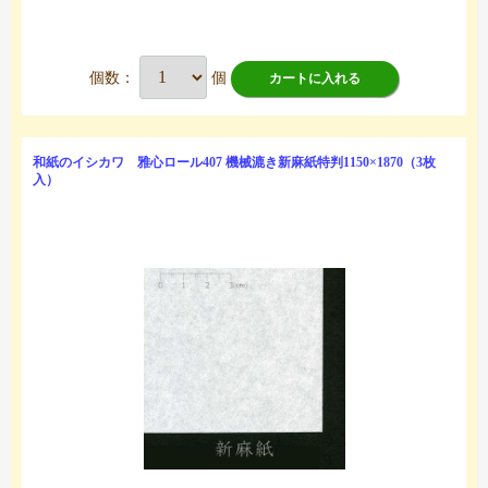
個数：
個
カートに入れる
和紙のイシカワ 雅心ロール407 機械漉き新麻紙特判1150×1870（3枚
入）