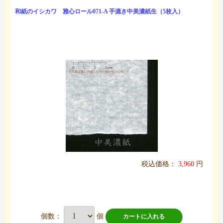
和紙のイシカワ 雅心ロール071-A 手漉き中美濃紙生（5枚入）
税込価格：
3,960
円
個数：
個
カートに入れる