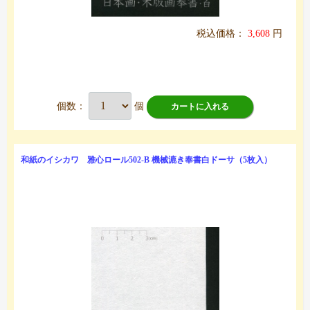
税込価格：
3,608
円
個数：
個
カートに入れる
和紙のイシカワ 雅心ロール502-B 機械漉き奉書白ドーサ（5枚入）