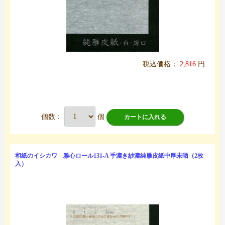
税込価格：
2,816
円
個数：
個
カートに入れる
和紙のイシカワ 雅心ロール131-A 手漉き紗漉純雁皮紙中厚未晒（2枚
入）