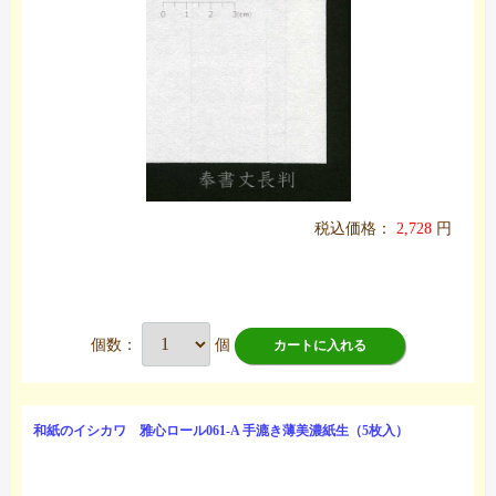
税込価格：
2,728
円
個数：
個
カートに入れる
和紙のイシカワ 雅心ロール061-A 手漉き薄美濃紙生（5枚入）