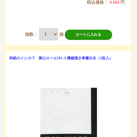
税込価格：
4,664
円
個数：
個
カートに入れる
和紙のイシカワ 雅心ロール501-A 機械漉き奉書白生（5枚入）