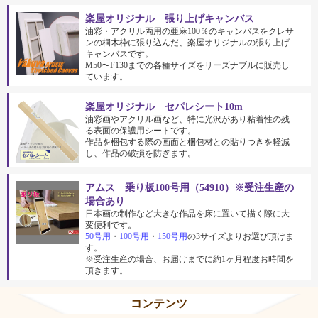
楽屋オリジナル 張り上げキャンバス
油彩・アクリル両用の亜麻100％のキャンバスをクレサ
ンの桐木枠に張り込んだ、楽屋オリジナルの張り上げ
キャンバスです。
M50〜F130までの各種サイズをリーズナブルに販売し
ています。
楽屋オリジナル セパレシート10m
油彩画やアクリル画など、特に光沢があり粘着性の残
る表面の保護用シートです。
作品を梱包する際の画面と梱包材との貼りつきを軽減
し、作品の破損を防ぎます。
アムス 乗り板100号用（54910）※受注生産の
場合あり
日本画の制作など大きな作品を床に置いて描く際に大
変便利です。
50号用
・
100号用
・
150号用
の3サイズよりお選び頂けま
す。
※受注生産の場合、お届けまでに約1ヶ月程度お時間を
頂きます。
コンテンツ