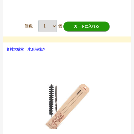
個数：
個
カートに入れる
名村大成堂 木炭芯抜き