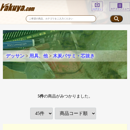
カテゴリメニュー
ログイン
デッサン
>
用具、他
>
木炭バサミ・芯抜き
5
件
の商品がみつかりました。