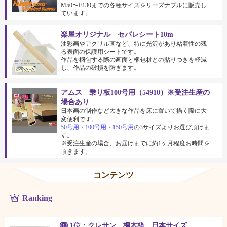
M50〜F130までの各種サイズをリーズナブルに販売し
ています。
楽屋オリジナル セパレシート10m
油彩画やアクリル画など、特に光沢があり粘着性の残
る表面の保護用シートです。
作品を梱包する際の画面と梱包材との貼りつきを軽減
し、作品の破損を防ぎます。
アムス 乗り板100号用（54910）※受注生産の
場合あり
日本画の制作など大きな作品を床に置いて描く際に大
変便利です。
50号用
・
100号用
・
150号用
の3サイズよりお選び頂けま
す。
※受注生産の場合、お届けまでに約1ヶ月程度お時間を
頂きます。
コンテンツ
Ranking
1位：クレサン 桐木枠 日本サイズ