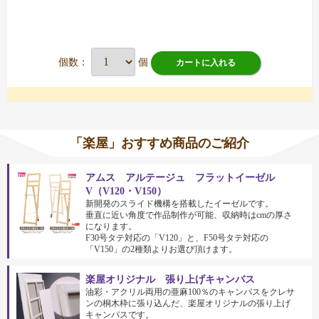
個数：
個
カートに入れる
「楽屋」おすすめ商品のご紹介
アムス アルテージュ フラットイーゼル
V（V120・V150）
新開発のスライド機構を搭載したイーゼルです。
垂直に近い角度で作品制作が可能、収納時はcmの厚さ
になります。
F30号タテ対応の「V120」と、F50号タテ対応の
「V150」の2種類よりお選び頂けます。
楽屋オリジナル 張り上げキャンバス
油彩・アクリル両用の亜麻100％のキャンバスをクレサ
ンの桐木枠に張り込んだ、楽屋オリジナルの張り上げ
キャンバスです。