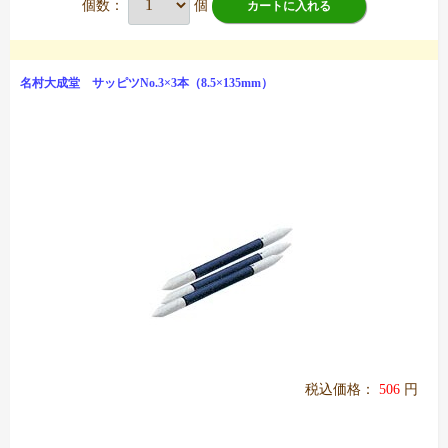
個数：
個
カートに入れる
名村大成堂 サッピツNo.3×3本（8.5×135mm）
税込価格：
506
円