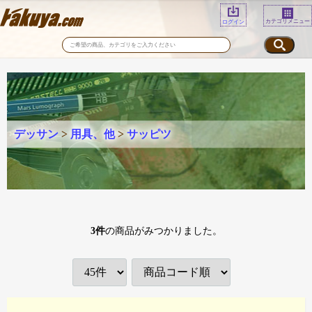
カテゴリメニュー
ログイン
デッサン
>
用具、他
>
サッピツ
3
件
の商品がみつかりました。