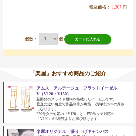
税込価格：
1,307
円
個数：
個
カートに入れる
「楽屋」おすすめ商品のご紹介
アムス アルテージュ フラットイーゼル
V（V120・V150）
新開発のスライド機構を搭載したイーゼルです。
垂直に近い角度で作品制作が可能、収納時はcmの厚さ
になります。
F30号タテ対応の「V120」と、F50号タテ対応の
「V150」の2種類よりお選び頂けます。
楽屋オリジナル 張り上げキャンバス