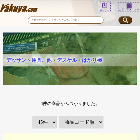
カテゴリメニュー
ログイン
デッサン
>
用具、他
>
デスケル・はかり棒
4
件
の商品がみつかりました。