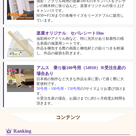
油彩・アクリル両用の亜麻100％のキャンバスをクレサ
ンの桐木枠に張り込んだ、楽屋オリジナルの張り上げ
キャンバスです。
M50〜F130までの各種サイズをリーズナブルに販売し
ています。
楽屋オリジナル セパレシート10m
油彩画やアクリル画など、特に光沢があり粘着性の残
る表面の保護用シートです。
作品を梱包する際の画面と梱包材との貼りつきを軽減
し、作品の破損を防ぎます。
アムス 乗り板100号用（54910）※受注生産の
場合あり
日本画の制作など大きな作品を床に置いて描く際に大
変便利です。
50号用
・
100号用
・
150号用
の3サイズよりお選び頂けま
す。
※受注生産の場合、お届けまでに約1ヶ月程度お時間を
頂きます。
コンテンツ
Ranking