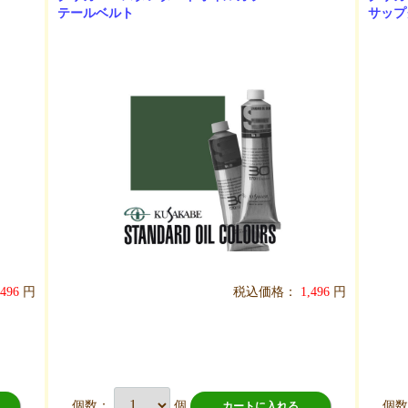
テールベルト
サップ
,496
円
税込価格：
1,496
円
個数：
個
個
カートに入れる