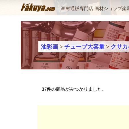
画材通販専門店 画材ショップ楽
油彩画
>
チューブ大容量
>
クサカ
37
件
の商品がみつかりました。