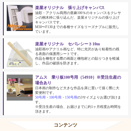
楽屋オリジナル 張り上げキャンバス
油彩・アクリル両用の亜麻100％のキャンバスをクレサ
ンの桐木枠に張り込んだ、楽屋オリジナルの張り上げ
キャンバスです。
M50〜F130までの各種サイズをリーズナブルに販売し
ています。
楽屋オリジナル セパレシート10m
油彩画やアクリル画など、特に光沢があり粘着性の残
る表面の保護用シートです。
作品を梱包する際の画面と梱包材との貼りつきを軽減
し、作品の破損を防ぎます。
アムス 乗り板100号用（54910）※受注生産の
場合あり
日本画の制作など大きな作品を床に置いて描く際に大
変便利です。
50号用
・
100号用
・
150号用
の3サイズよりお選び頂けま
す。
※受注生産の場合、お届けまでに約1ヶ月程度お時間を
頂きます。
コンテンツ