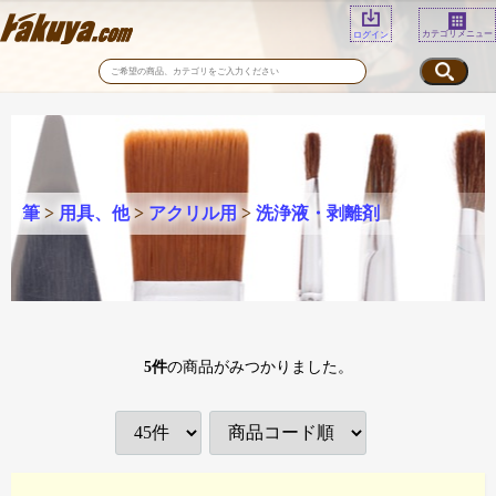
カテゴリメニュー
ログイン
筆
>
用具、他
>
アクリル用
>
洗浄液・剥離剤
5
件
の商品がみつかりました。