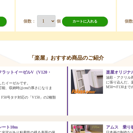
個数：
個
個
カートに入れる
「楽屋」おすすめ商品のご紹介
ラットイーゼルV（V120・
楽屋オリジナ
油彩・アクリル
に張り込んだ、
したイーゼルです。
M50〜F130
可能、収納時はcmの厚さになりま
、F50号タテ対応の「V150」の2種類
ート10m
アムス 乗り板
に光沢があり粘着性の残る表面の保
日本画の制作な