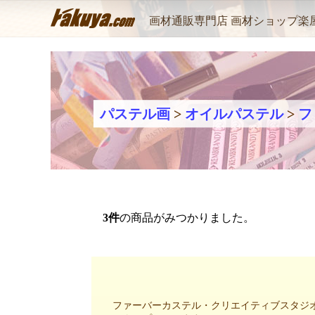
画材通販専門店 画材ショップ楽
パステル画
>
オイルパステル
>
フ
3
件
の商品がみつかりました。
ファーバーカステル・クリエイティブスタジオ