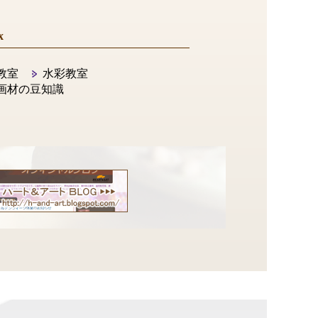
x
教室
水彩教室
画材の豆知識