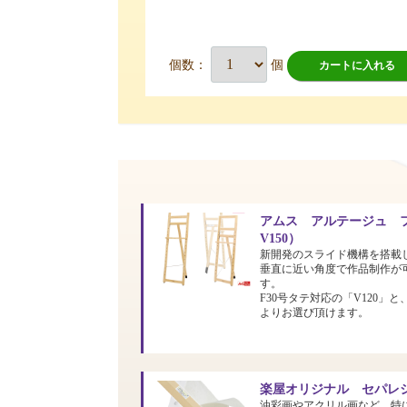
個数：
個
カートに入れる
アムス アルテージュ フ
V150）
新開発のスライド機構を搭載
垂直に近い角度で作品制作が
す。
F30号タテ対応の「V120」と
よりお選び頂けます。
楽屋オリジナル セパレシ
油彩画やアクリル画など、特