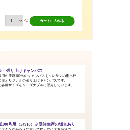
数：
個
カートに入れる
ル 張り上げキャンバス
両用の亜麻100％のキャンバスをクレサンの桐木枠
楽屋オリジナルの張り上げキャンバスです。
までの各種サイズをリーズナブルに販売しています。
100号用（54910）※受注生産の場合あり
ど大きな作品を床に置いて描く際に大変便利で