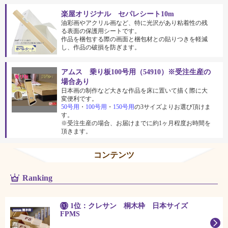
楽屋オリジナル セパレシート10m
油彩画やアクリル画など、特に光沢があり粘着性の残
る表面の保護用シートです。
作品を梱包する際の画面と梱包材との貼りつきを軽減
し、作品の破損を防ぎます。
アムス 乗り板100号用（54910）※受注生産の
場合あり
日本画の制作など大きな作品を床に置いて描く際に大
変便利です。
50号用
・
100号用
・
150号用
の3サイズよりお選び頂けま
す。
※受注生産の場合、お届けまでに約1ヶ月程度お時間を
頂きます。
コンテンツ
Ranking
1位：クレサン 桐木枠 日本サイズ
FPMS