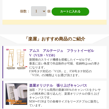
個数：
個
カートに入れる
「楽屋」おすすめ商品のご紹介
アムス アルテージュ フラットイーゼル
V（V120・V150）
新開発のスライド機構を搭載したイーゼルです。
垂直に近い角度で作品制作が可能、収納時はcmの厚さ
になります。
F30号タテ対応の「V120」と、F50号タテ対応の
「V150」の2種類よりお選び頂けます。
楽屋オリジナル 張り上げキャンバス
油彩・アクリル両用の亜麻100％のキャンバスをクレサ
ンの桐木枠に張り込んだ、楽屋オリジナルの張り上げ
キャンバスです。
M50〜F130までの各種サイズをリーズナブルに販売し
ています。