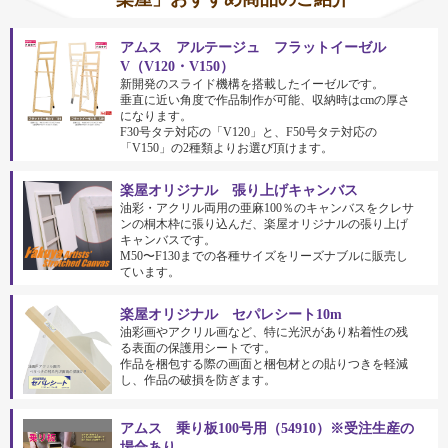
アムス アルテージュ フラットイーゼル
V（V120・V150）
新開発のスライド機構を搭載したイーゼルです。
垂直に近い角度で作品制作が可能、収納時はcmの厚さ
になります。
F30号タテ対応の「V120」と、F50号タテ対応の
「V150」の2種類よりお選び頂けます。
楽屋オリジナル 張り上げキャンバス
油彩・アクリル両用の亜麻100％のキャンバスをクレサ
ンの桐木枠に張り込んだ、楽屋オリジナルの張り上げ
キャンバスです。
M50〜F130までの各種サイズをリーズナブルに販売し
ています。
楽屋オリジナル セパレシート10m
油彩画やアクリル画など、特に光沢があり粘着性の残
る表面の保護用シートです。
作品を梱包する際の画面と梱包材との貼りつきを軽減
し、作品の破損を防ぎます。
アムス 乗り板100号用（54910）※受注生産の
場合あり