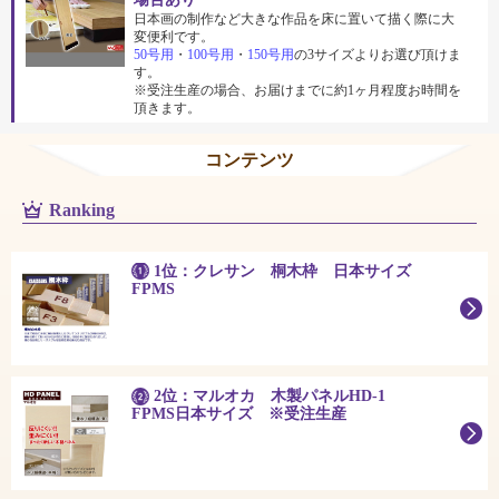
日本画の制作など大きな作品を床に置いて描く際に大
変便利です。
50号用
・
100号用
・
150号用
の3サイズよりお選び頂けま
す。
※受注生産の場合、お届けまでに約1ヶ月程度お時間を
頂きます。
コンテンツ
Ranking
1位：クレサン 桐木枠 日本サイズ
FPMS
2位：マルオカ 木製パネルHD-1
FPMS日本サイズ ※受注生産