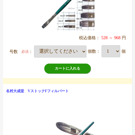
税込価格：
528 ～ 968
円
号数
：
個数：
個
必須
カートに入れる
名村大成堂 VストックFフィルバート