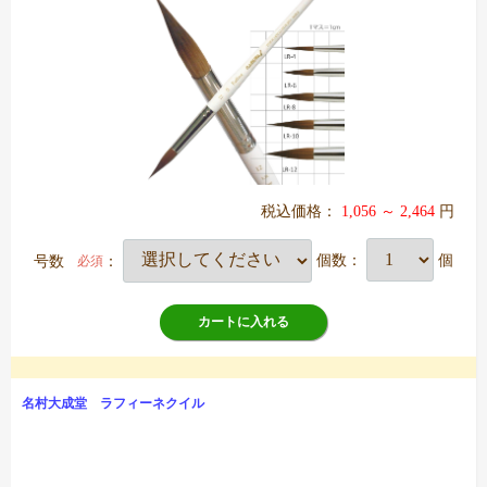
税込価格：
1,056 ～ 2,464
円
号数
：
個数：
個
必須
カートに入れる
名村大成堂 ラフィーネクイル