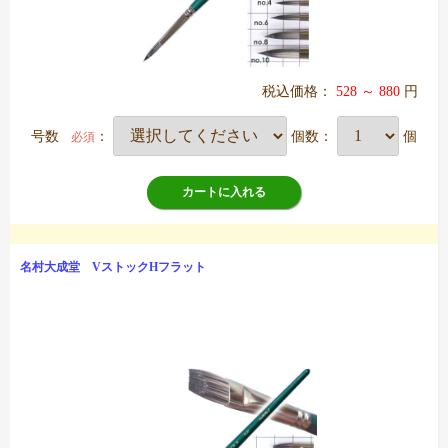
税込価格：
528 ～ 880
円
号数
：
個数：
個
必須
カートに入れる
名村大成堂 VストックHフラット