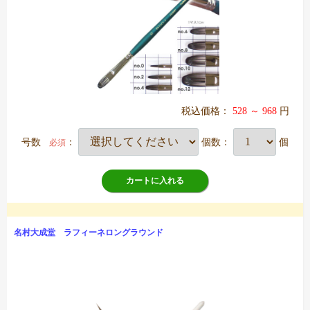
税込価格：
528 ～ 968
円
号数
：
個数：
個
必須
カートに入れる
名村大成堂 ラフィーネロングラウンド