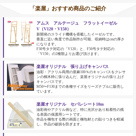
「楽屋」おすすめ商品のご紹介
アムス アルテージュ フラットイーゼル
V（V120・V150）
新開発のスライド機構を搭載したイーゼルです。
垂直に近い角度で作品制作が可能、収納時はcmの厚さ
になります。
F30号タテ対応の「V120」と、F50号タテ対応の
「V150」の2種類よりお選び頂けます。
楽屋オリジナル 張り上げキャンバス
油彩・アクリル両用の亜麻100％のキャンバスをクレサ
ンの桐木枠に張り込んだ、楽屋オリジナルの張り上げ
キャンバスです。
M50〜F130までの各種サイズをリーズナブルに販売し
ています。
楽屋オリジナル セパレシート10m
油彩画やアクリル画など、特に光沢があり粘着性の残
る表面の保護用シートです。
作品を梱包する際の画面と梱包材との貼りつきを軽減
し、作品の破損を防ぎます。