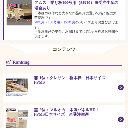
アムス 乗り板100号用（54910）※受注生産の
場合あり
日本画の制作など大きな作品を床に置いて描く際に大
変便利です。
50号用
・
100号用
・
150号用
の3サイズよりお選び頂けま
す。
※受注生産の場合、お届けまでに約1ヶ月程度お時間を
頂きます。
コンテンツ
Ranking
1位：クレサン 桐木枠 日本サイズ
FPMS
2位：マルオカ 木製パネルHD-1
FPMS日本サイズ ※受注生産