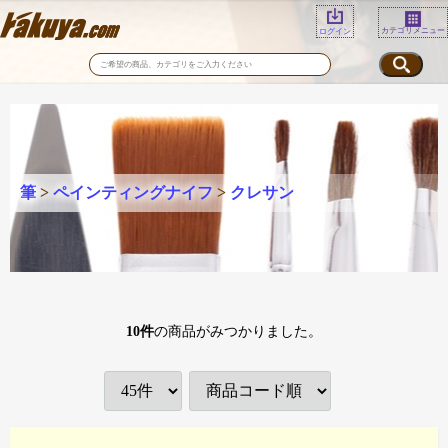
カテゴリメニュー
ログイン
筆
>
ペインティングナイフ
>
クレサン
10
件
の商品がみつかりました。