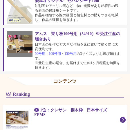
楽屋オリジナル セパレシート10m
油彩画やアクリル画など、特に光沢があり粘着性の残
る表面の保護用シートです。
作品を梱包する際の画面と梱包材との貼りつきを軽減
し、作品の破損を防ぎます。
アムス 乗り板100号用（54910）※受注生産の
場合あり
日本画の制作など大きな作品を床に置いて描く際に大
変便利です。
50号用
・
100号用
・
150号用
の3サイズよりお選び頂けま
す。
※受注生産の場合、お届けまでに約1ヶ月程度お時間を
頂きます。
コンテンツ
Ranking
1位：クレサン 桐木枠 日本サイズ
FPMS