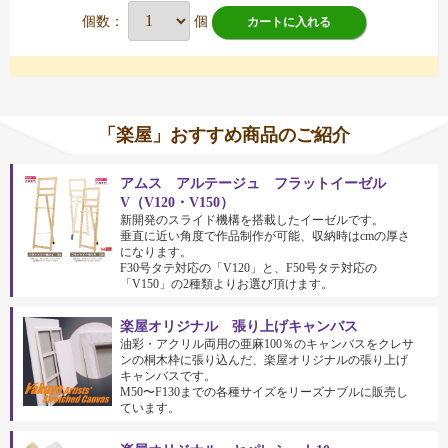
個数：
個
カートに入れる
「楽屋」おすすめ商品のご紹介
アムス アルテージュ フラットイーゼル
V（V120・V150）
新開発のスライド機構を搭載したイーゼルです。
垂直に近い角度で作品制作が可能、収納時はcmの厚さ
になります。
F30号タテ対応の「V120」と、F50号タテ対応の
「V150」の2種類よりお選び頂けます。
楽屋オリジナル 張り上げキャンバス
油彩・アクリル両用の亜麻100％のキャンバスをクレサ
ンの桐木枠に張り込んだ、楽屋オリジナルの張り上げ
キャンバスです。
M50〜F130までの各種サイズをリーズナブルに販売し
ています。