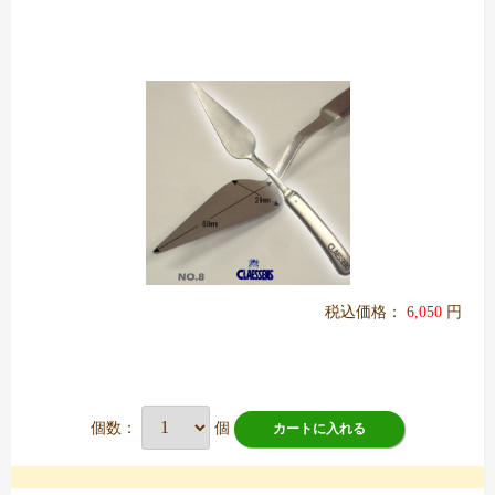
税込価格：
6,050
円
個数：
個
カートに入れる