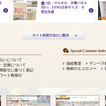
日
2位：マルオカ 木製パネル
HD-1 FPMS日本サイズ ※
受注生産
サイト利用方法のご案内
Special Contents Inde
払いについて
油絵教室
テンペラ
・交換について
画材のエコロジー
商取引に基づく表記
ワード再発行