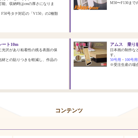
M50〜F130
可能、収納時はcmの厚さになりま
、F50号タテ対応の「V150」の2種類
ート10m
アムス 乗り板
に光沢があり粘着性の残る表面の保
日本画の制作な
す。
包材との貼りつきを軽減し、作品の
50号用
・
100号用
※受注生産の場
コンテンツ