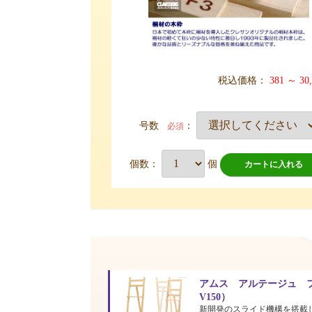
税込価格：
381 ～ 30
号数
：
必須
個数：
個
カートに入れる
アムス アルテージュ フ
V150）
新開発のスライド機構を搭載