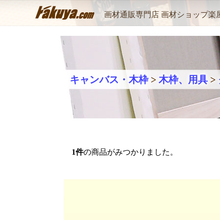
画材通販専門店 画材ショップ楽
キャンバス・木枠
>
木枠、用具
>
1
件
の商品がみつかりました。