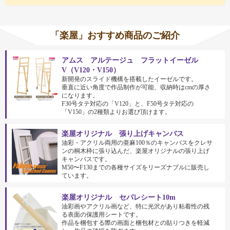
「楽屋」おすすめ商品のご紹介
アムス アルテージュ フラットイーゼル
V（V120・V150）
新開発のスライド機構を搭載したイーゼルです。
垂直に近い角度で作品制作が可能、収納時はcmの厚さ
になります。
F30号タテ対応の「V120」と、F50号タテ対応の
「V150」の2種類よりお選び頂けます。
楽屋オリジナル 張り上げキャンバス
油彩・アクリル両用の亜麻100％のキャンバスをクレサ
ンの桐木枠に張り込んだ、楽屋オリジナルの張り上げ
キャンバスです。
M50〜F130までの各種サイズをリーズナブルに販売し
ています。
楽屋オリジナル セパレシート10m
油彩画やアクリル画など、特に光沢があり粘着性の残
る表面の保護用シートです。
作品を梱包する際の画面と梱包材との貼りつきを軽減