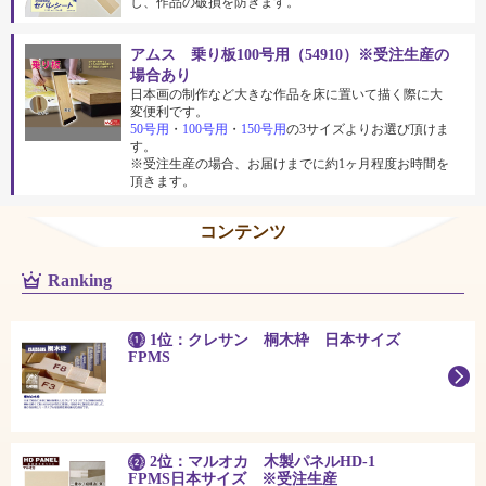
し、作品の破損を防ぎます。
アムス 乗り板100号用（54910）※受注生産の
場合あり
日本画の制作など大きな作品を床に置いて描く際に大
変便利です。
50号用
・
100号用
・
150号用
の3サイズよりお選び頂けま
す。
※受注生産の場合、お届けまでに約1ヶ月程度お時間を
頂きます。
コンテンツ
Ranking
1位：クレサン 桐木枠 日本サイズ
FPMS
2位：マルオカ 木製パネルHD-1
FPMS日本サイズ ※受注生産