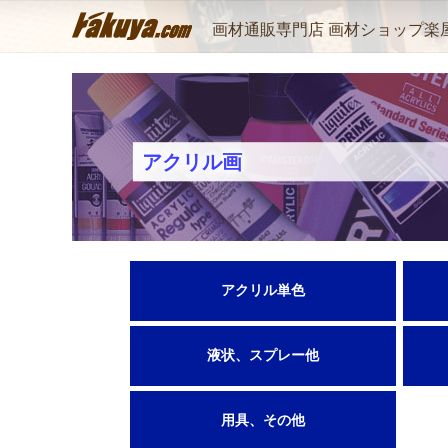
画材通販専門店 画材ショップ楽
アクリル画
アクリル単色
液状、スプレー他
用具、その他