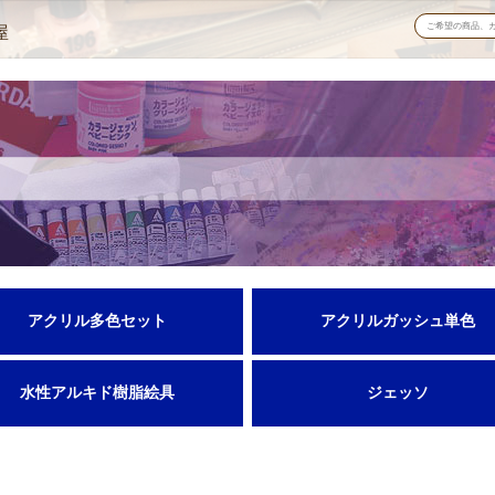
屋
アクリル多色セット
アクリルガッシュ単色
水性アルキド樹脂絵具
ジェッソ