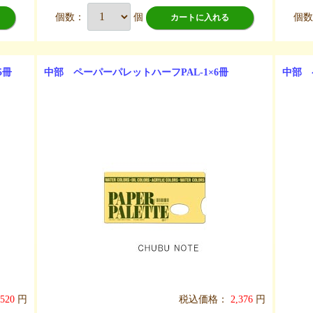
個数：
個
個
カートに入れる
5冊
中部 ペーパーパレットハーフPAL-1×6冊
中部 
,520
円
税込価格：
2,376
円