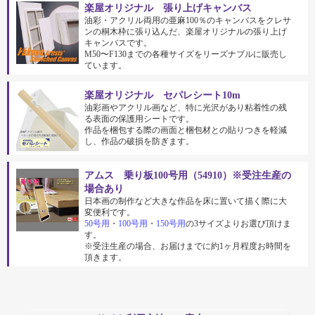
楽屋オリジナル 張り上げキャンバス
油彩・アクリル両用の亜麻100％のキャンバスをクレサ
ンの桐木枠に張り込んだ、楽屋オリジナルの張り上げ
キャンバスです。
M50〜F130までの各種サイズをリーズナブルに販売し
ています。
楽屋オリジナル セパレシート10m
油彩画やアクリル画など、特に光沢があり粘着性の残
る表面の保護用シートです。
作品を梱包する際の画面と梱包材との貼りつきを軽減
し、作品の破損を防ぎます。
アムス 乗り板100号用（54910）※受注生産の
場合あり
日本画の制作など大きな作品を床に置いて描く際に大
変便利です。
50号用
・
100号用
・
150号用
の3サイズよりお選び頂けま
す。
※受注生産の場合、お届けまでに約1ヶ月程度お時間を
頂きます。