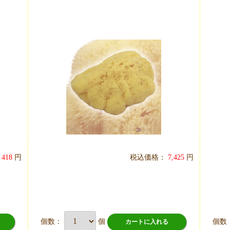
418
円
税込価格：
7,425
円
個数：
個
個数
カートに入れる