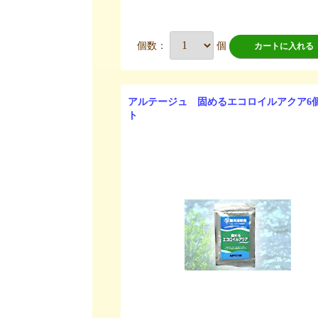
個数：
個
カートに入れる
アルテージュ 固めるエコロイルアクア6
ト