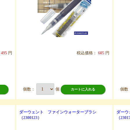
495
円
税込価格：
605
円
個数：
個
個数
カートに入れる
ダーウェント ファインウォーターブラシ
ダーウ
（2300123）
（2301