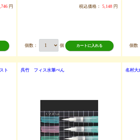
,746
円
税込価格：
5,148
円
個数：
個
個数
カートに入れる
スト
呉竹 フィス水筆ぺん
名村大