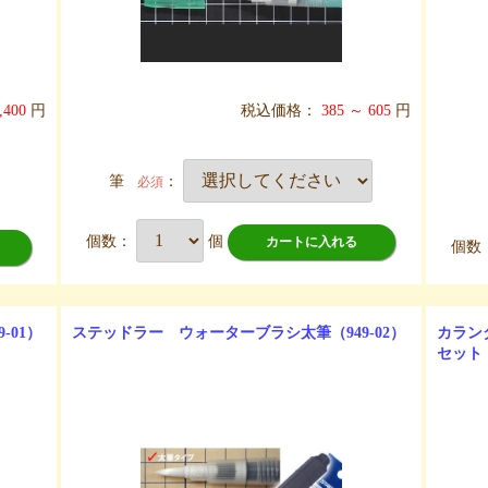
,400
円
税込価格：
385 ～ 605
円
筆
：
必須
個数：
個
カートに入れる
個数
-01）
ステッドラー ウォーターブラシ太筆（949-02）
カラン
セット（