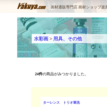
画材通販専門店 画材ショップ楽
水彩画
>
用具、その他
24
件
の商品がみつかりました。
ターレンス トリオ筆洗