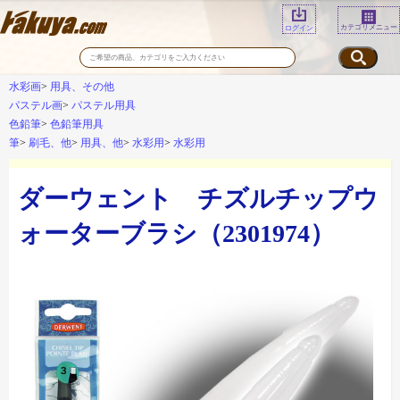
カテゴリメニュー
ログイン
水彩画
用具、その他
パステル画
パステル用具
色鉛筆
色鉛筆用具
筆
刷毛、他
用具、他
水彩用
水彩用
ダーウェント チズルチップウ
ォーターブラシ（2301974）