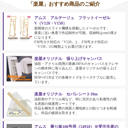
「楽屋」おすすめ商品のご紹介
アムス アルテージュ フラットイーゼル
V（V120・V150）
新開発のスライド機構を搭載したイーゼルです。
垂直に近い角度で作品制作が可能、収納時はcmの厚さ
になります。
F30号タテ対応の「V120」と、F50号タテ対応の
「V150」の2種類よりお選び頂けます。
楽屋オリジナル 張り上げキャンバス
油彩・アクリル両用の亜麻100％のキャンバスをクレサ
ンの桐木枠に張り込んだ、楽屋オリジナルの張り上げ
キャンバスです。
M50〜F130までの各種サイズをリーズナブルに販売し
ています。
楽屋オリジナル セパレシート10m
油彩画やアクリル画など、特に光沢があり粘着性の残
る表面の保護用シートです。
作品を梱包する際の画面と梱包材との貼りつきを軽減
し、作品の破損を防ぎます。
アムス 乗り板100号用（54910）※受注生産の