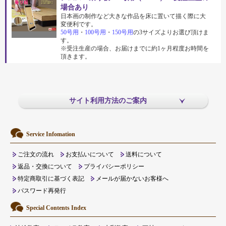
場合あり
日本画の制作など大きな作品を床に置いて描く際に大
変便利です。
50号用
・
100号用
・
150号用
の3サイズよりお選び頂けま
す。
※受注生産の場合、お届けまでに約1ヶ月程度お時間を
頂きます。
サイト利用方法のご案内
Service Infomation
ご注文の流れ
お支払いについて
送料について
返品・交換について
プライバシーポリシー
特定商取引に基づく表記
メールが届かないお客様へ
パスワード再発行
Special Contents Index