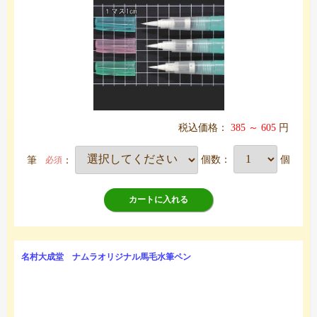
税込価格：
385 ～ 605
円
筆
：
個数：
個
必須
カートに入れる
名村大成堂 ナムラオリジナル馬毛水筆ペン