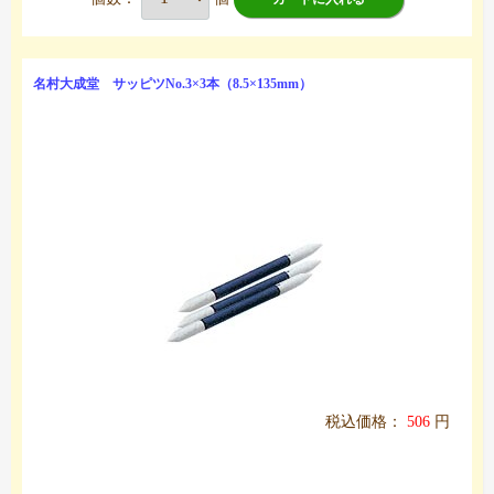
名村大成堂 サッピツNo.3×3本（8.5×135mm）
税込価格：
506
円