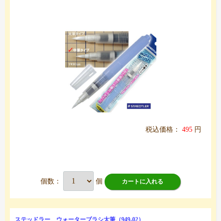
税込価格：
495
円
個数：
個
カートに入れる
ステッドラー ウォーターブラシ太筆（949-02）