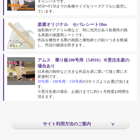
キャンバスです。
M50〜F130までの各種サイズをリーズナブルに販売し
ています。
楽屋オリジナル セパレシート10m
油彩画やアクリル画など、特に光沢があり粘着性の残
る表面の保護用シートです。
作品を梱包する際の画面と梱包材との貼りつきを軽減
し、作品の破損を防ぎます。
アムス 乗り板100号用（54910）※受注生産の
場合あり
日本画の制作など大きな作品を床に置いて描く際に大
変便利です。
50号用
・
100号用
・
150号用
の3サイズよりお選び頂けま
す。
※受注生産の場合、お届けまでに約1ヶ月程度お時間を
頂きます。
サイト利用方法のご案内