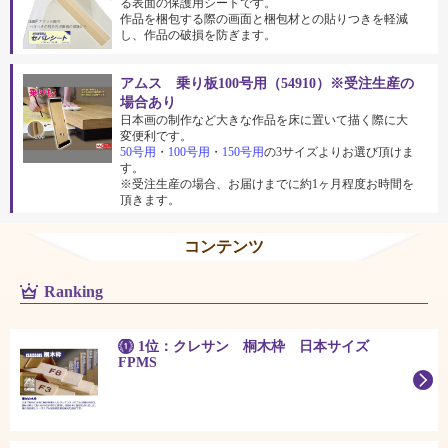
る表面の保護用シートです。
作品を梱包する際の画面と梱包材との貼りつきを軽減
し、作品の破損を防ぎます。
アムス 乗り板100号用（54910）※受注生産の
場合あり
日本画の制作など大きな作品を床に置いて描く際に大
変便利です。
50号用
・
100号用
・
150号用
の3サイズよりお選び頂けま
す。
※受注生産の場合、お届けまでに約1ヶ月程度お時間を
頂きます。
コンテンツ
Ranking
1位：クレサン 桐木枠 日本サイズ
FPMS