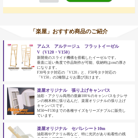
「楽屋」おすすめ商品のご紹介
アムス アルテージュ フラットイーゼル
V（V120・V150）
新開発のスライド機構を搭載したイーゼルです。
垂直に近い角度で作品制作が可能、収納時はcmの厚さ
になります。
F30号タテ対応の「V120」と、F50号タテ対応の
「V150」の2種類よりお選び頂けます。
楽屋オリジナル 張り上げキャンバス
油彩・アクリル両用の亜麻100％のキャンバスをクレサ
ンの桐木枠に張り込んだ、楽屋オリジナルの張り上げ
キャンバスです。
M50〜F130までの各種サイズをリーズナブルに販売し
ています。
楽屋オリジナル セパレシート10m
油彩画やアクリル画など、特に光沢があり粘着性の残