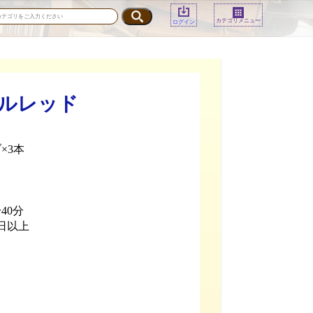
カテゴリメニュー
ログイン
ラルレッド
×3本
40分
日以上