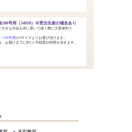
100号用（54910）※受注生産の場合あり
ど大きな作品を床に置いて描く際に大変便利で
・
150号用
の3サイズよりお選び頂けます。
合、お届けまでに約1ヶ月程度お時間を頂きます。
x
教室
水彩教室