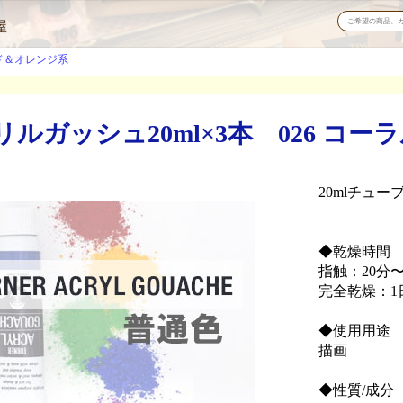
屋
ド＆オレンジ系
ルガッシュ20ml×3本 026 コー
20mlチューブ
◆乾燥時間
指触：20分〜
完全乾燥：1
◆使用用途
描画
◆性質/成分