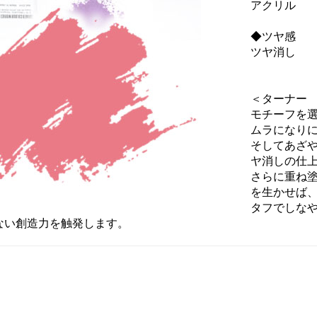
アクリル
◆ツヤ感
ツヤ消し
＜ターナー
モチーフを
ムラになり
そしてあざ
ヤ消しの仕
さらに重ね
を生かせば
タフでしな
ない創造力を触発します。