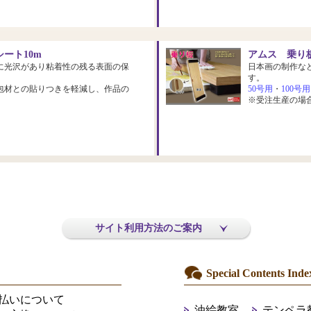
ート10m
アムス 乗り板
に光沢があり粘着性の残る表面の保
日本画の制作な
す。
包材との貼りつきを軽減し、作品の
50号用
・
100号用
※受注生産の場
サイト利用方法のご案内
Special Contents Inde
払いについて
油絵教室
テンペラ