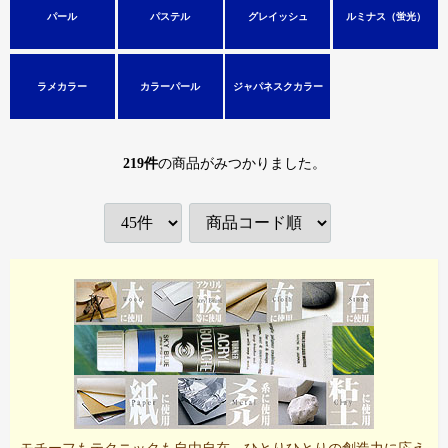
パール
パステル
グレイッシュ
ルミナス（蛍光）
ラメカラー
カラーパール
ジャパネスクカラー
219
件
の商品がみつかりました。