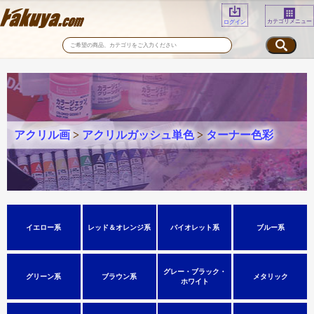
カテゴリメニュー
ログイン
アクリル画
>
アクリルガッシュ単色
>
ターナー色彩
イエロー系
レッド＆オレンジ系
バイオレット系
ブルー系
グレー・ブラック・
グリーン系
ブラウン系
メタリック
ホワイト