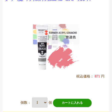
税込価格：
871
円
個数：
個
カートに入れる