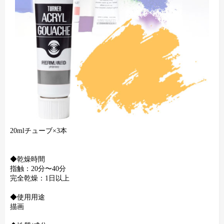
20mlチューブ×3本
◆乾燥時間
指触：20分〜40分
完全乾燥：1日以上
◆使用用途
描画