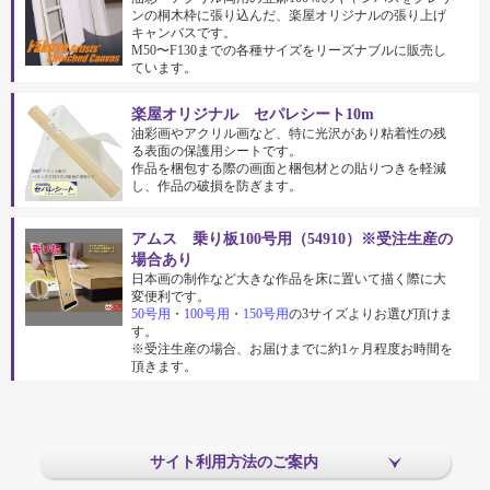
ンの桐木枠に張り込んだ、楽屋オリジナルの張り上げ
キャンバスです。
M50〜F130までの各種サイズをリーズナブルに販売し
ています。
楽屋オリジナル セパレシート10m
油彩画やアクリル画など、特に光沢があり粘着性の残
る表面の保護用シートです。
作品を梱包する際の画面と梱包材との貼りつきを軽減
し、作品の破損を防ぎます。
アムス 乗り板100号用（54910）※受注生産の
場合あり
日本画の制作など大きな作品を床に置いて描く際に大
変便利です。
50号用
・
100号用
・
150号用
の3サイズよりお選び頂けま
す。
※受注生産の場合、お届けまでに約1ヶ月程度お時間を
頂きます。
サイト利用方法のご案内