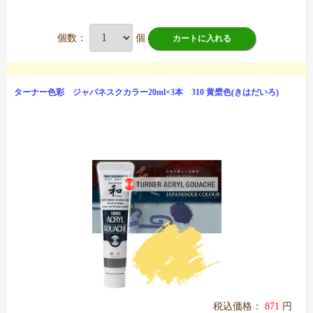
個数：
個
カートに入れる
ターナー色彩 ジャパネスクカラー20ml×3本 310 黄檗色(きはだいろ)
税込価格：
871
円