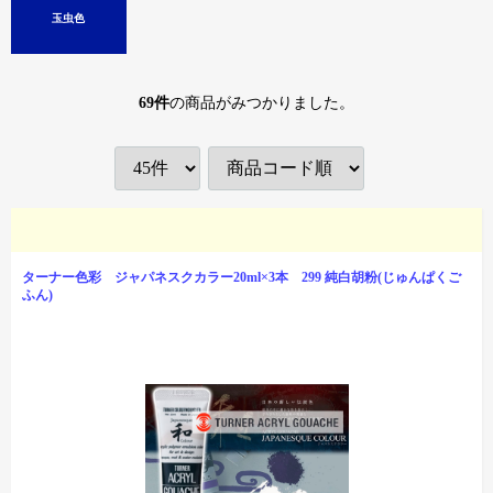
玉虫色
69
件
の商品がみつかりました。
ターナー色彩 ジャパネスクカラー20ml×3本 299 純白胡粉(じゅんぱくご
ふん)