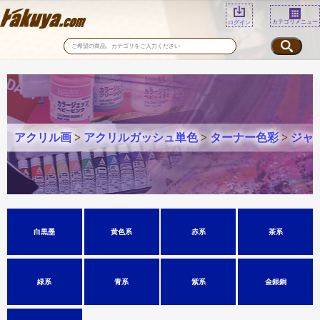
カテゴリメニュー
ログイン
アクリル画
>
アクリルガッシュ単色
>
ターナー色彩
>
ジャ
白黒墨
黄色系
赤系
茶系
緑系
青系
紫系
金銀銅