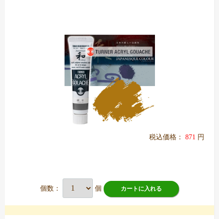
税込価格：
871
円
個数：
個
カートに入れる