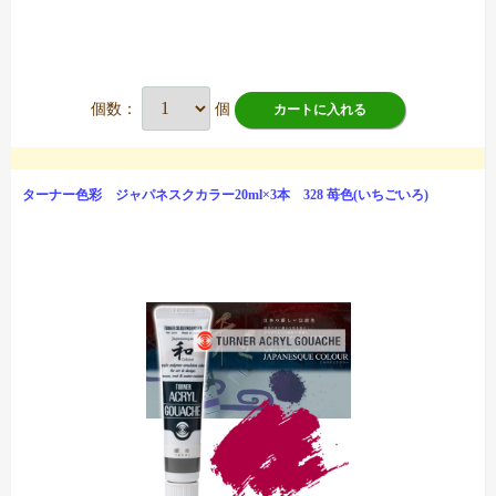
個数：
個
カートに入れる
ターナー色彩 ジャパネスクカラー20ml×3本 328 苺色(いちごいろ)