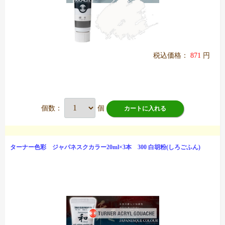
税込価格：
871
円
個数：
個
カートに入れる
ターナー色彩 ジャパネスクカラー20ml×3本 300 白胡粉(しろごふん)