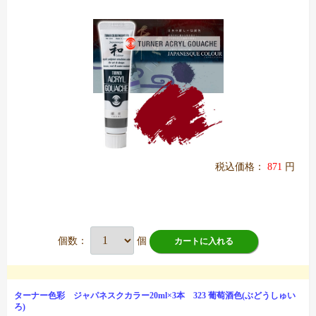
税込価格：
871
円
個数：
個
カートに入れる
ターナー色彩 ジャパネスクカラー20ml×3本 323 葡萄酒色(ぶどうしゅい
ろ)