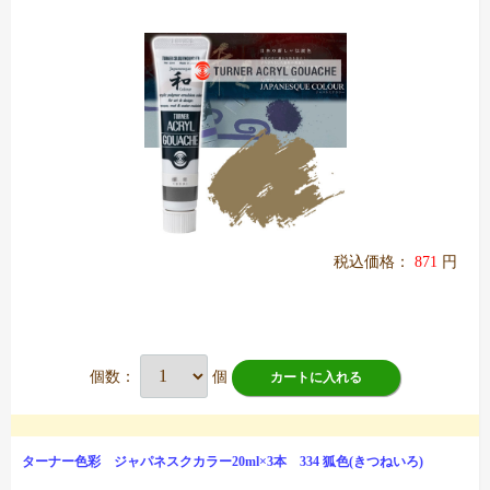
税込価格：
871
円
個数：
個
カートに入れる
ターナー色彩 ジャパネスクカラー20ml×3本 334 狐色(きつねいろ)