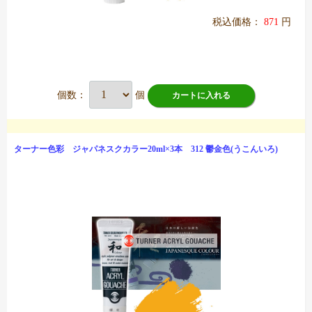
税込価格：
871
円
個数：
個
カートに入れる
ターナー色彩 ジャパネスクカラー20ml×3本 312 鬱金色(うこんいろ)