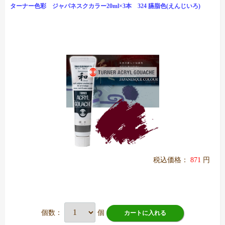
ターナー色彩 ジャパネスクカラー20ml×3本 324 臙脂色(えんじいろ)
税込価格：
871
円
個数：
個
カートに入れる