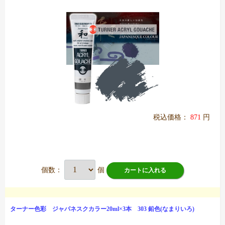
税込価格：
871
円
個数：
個
カートに入れる
ターナー色彩 ジャパネスクカラー20ml×3本 303 鉛色(なまりいろ)