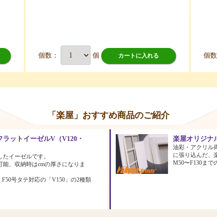
個数：
個
個
カートに入れる
「楽屋」おすすめ商品のご紹介
ラットイーゼルV（V120・
楽屋オリジナ
油彩・アクリル
に張り込んだ、
したイーゼルです。
M50〜F130
可能、収納時はcmの厚さになりま
、F50号タテ対応の「V150」の2種類