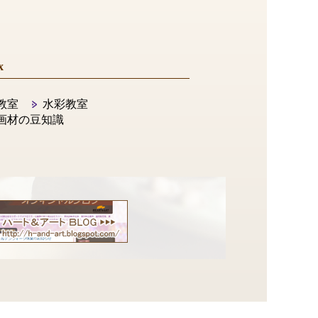
x
教室
水彩教室
画材の豆知識