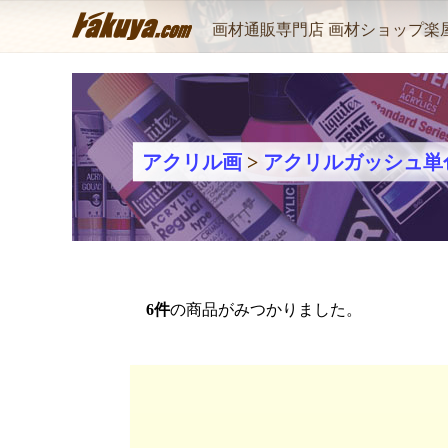
画材通販専門店 画材ショップ楽
アクリル画
>
アクリルガッシュ単
6
件
の商品がみつかりました。