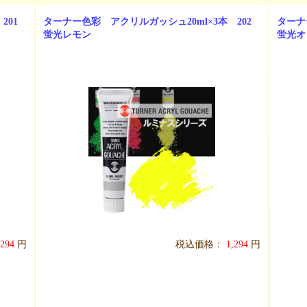
201
ターナー色彩 アクリルガッシュ20ml×3本 202
ターナ
蛍光レモン
蛍光オ
,294
円
税込価格：
1,294
円