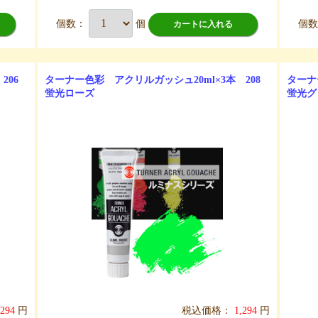
個数：
個
個
カートに入れる
206
ターナー色彩 アクリルガッシュ20ml×3本 208
ターナ
蛍光ローズ
蛍光グ
,294
円
税込価格：
1,294
円