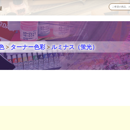
屋
色
>
ターナー色彩
>
ルミナス（蛍光）