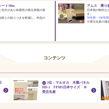
ート10m
アムス 乗り板
に光沢があり粘着性の残る表面の保
日本画の制作な
す。
包材との貼りつきを軽減し、作品の
50号用
・
100号用
※受注生産の場
コンテンツ
日
2位：マルオカ 木製パネル
HD-1 FPMS日本サイズ ※
受注生産