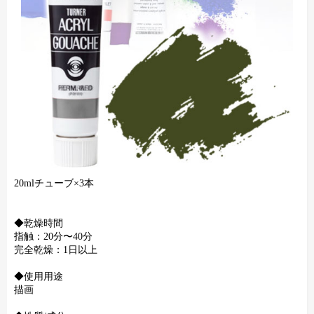
20mlチューブ×3本
◆乾燥時間
指触：20分〜40分
完全乾燥：1日以上
◆使用用途
描画