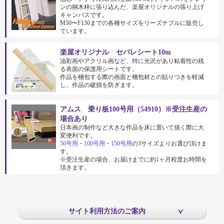
ンの桐木枠に張り込んだ、楽屋オリジナルの張り上げ
キャンバスです。
M50〜F130までの各種サイズをリーズナブルに販売し
ています。
楽屋オリジナル セパレシート10m
油彩画やアクリル画など、特に光沢があり粘着性の残
る表面の保護用シートです。
作品を梱包する際の画面と梱包材との貼りつきを軽減
し、作品の破損を防ぎます。
アムス 乗り板100号用（54910）※受注生産の
場合あり
日本画の制作など大きな作品を床に置いて描く際に大
変便利です。
50号用
・
100号用
・
150号用
の3サイズよりお選び頂けま
す。
※受注生産の場合、お届けまでに約1ヶ月程度お時間を
頂きます。
サイト利用方法のご案内